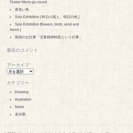
Flower Merry-go-round
黄色い鳥
Solo Exhibition [ 昨日の風と、明日の色 ]
Solo Exhibition [flowers, birds, wind and
moon.]
装画のお仕事「児童精神科医という仕事」
最近のコメント
アーカイブ
ア
ー
カ
カテゴリー
イ
ブ
Drawing
Illustration
News
未分類