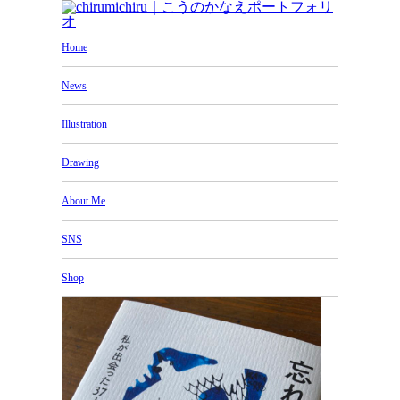
Home
News
Illustration
Drawing
About Me
SNS
Shop