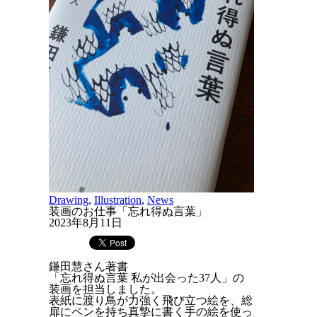
Drawing
,
Illustration
,
News
装画のお仕事「忘れ得ぬ言葉」
2023年8月11日
鎌田慧さん著書
「忘れ得ぬ言葉 私が出会った37人」の
装画を担当しました。
表紙に渡り鳥が力強く飛び立つ絵を、総
扉にペンを持ち真摯に書く手の絵を使っ