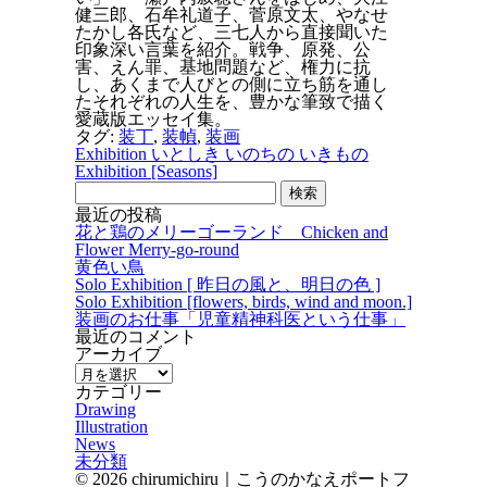
健三郎、石牟礼道子、菅原文太、やなせ
たかし各氏など、三七人から直接聞いた
印象深い言葉を紹介。戦争、原発、公
害、えん罪、基地問題など、権力に抗
し、あくまで人びとの側に立ち筋を通し
たそれぞれの人生を、豊かな筆致で描く
愛蔵版エッセイ集。
タグ:
装丁
,
装幀
,
装画
Exhibition いとしき いのちの いきもの
Exhibition [Seasons]
検
索:
最近の投稿
花と鶏のメリーゴーランド Chicken and
Flower Merry-go-round
黄色い鳥
Solo Exhibition [ 昨日の風と、明日の色 ]
Solo Exhibition [flowers, birds, wind and moon.]
装画のお仕事「児童精神科医という仕事」
最近のコメント
アーカイブ
ア
ー
カテゴリー
カ
Drawing
イ
Illustration
ブ
News
未分類
© 2026 chirumichiru｜こうのかなえポートフ