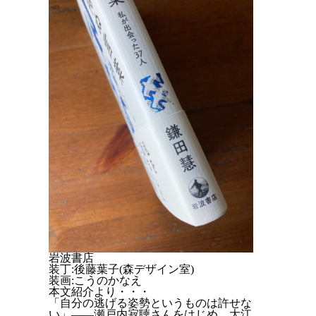
岩波書店
装丁:後藤葉子(森デザイン室)
装画:こうのかなえ
本文紹介より・・・
「自分の逃げる姿勢というものは許せな
い」――瀬戸内寂聴さんをはじめ、大江