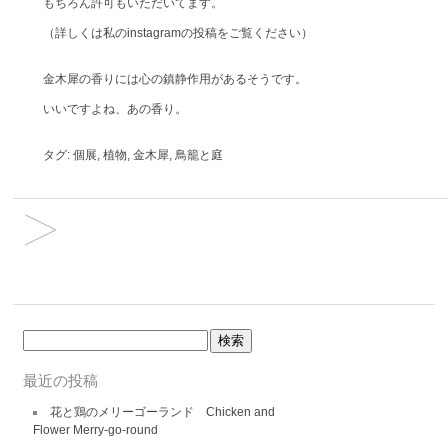
もちろん許可もいただいてます。
（詳しくは私のinstagramの投稿をご覧ください）
金木犀の香りには心の鎮静作用があるそうです。
いいですよね、あの香り。
タグ:
個展
,
植物
,
金木犀
,
鳥籠と庭
検
索:
最近の投稿
花と鶏のメリーゴーランド Chicken and
Flower Merry-go-round