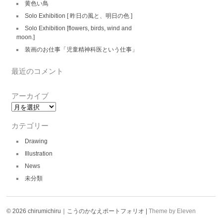
黄色い鳥
Solo Exhibition [ 昨日の風と、明日の色 ]
Solo Exhibition [flowers, birds, wind and
moon.]
装画のお仕事「児童精神科医という仕事」
最近のコメント
アーカイブ
ア
ー
カ
カテゴリー
イ
ブ
Drawing
Illustration
News
未分類
© 2026 chirumichiru｜こうのかなえポートフォリオ |
Theme by Eleven