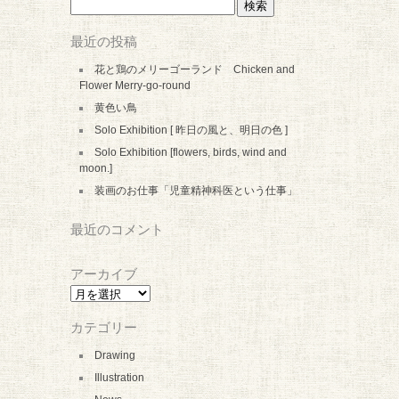
検
索:
最近の投稿
花と鶏のメリーゴーランド Chicken and
Flower Merry-go-round
黄色い鳥
Solo Exhibition [ 昨日の風と、明日の色 ]
Solo Exhibition [flowers, birds, wind and
moon.]
装画のお仕事「児童精神科医という仕事」
最近のコメント
アーカイブ
ア
ー
カ
カテゴリー
イ
ブ
Drawing
Illustration