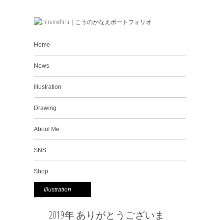
Home
News
Illustration
Drawing
About Me
SNS
Shop
Illustration
2019年 ありがとうございま