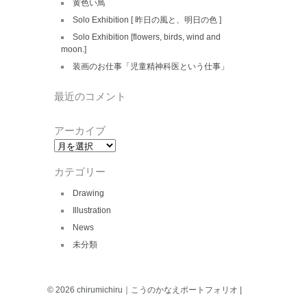
黄色い鳥
Solo Exhibition [ 昨日の風と、明日の色 ]
Solo Exhibition [flowers, birds, wind and
moon.]
装画のお仕事「児童精神科医という仕事」
最近のコメント
アーカイブ
ア
ー
カ
カテゴリー
イ
ブ
Drawing
Illustration
News
未分類
© 2026 chirumichiru｜こうのかなえポートフォリオ |