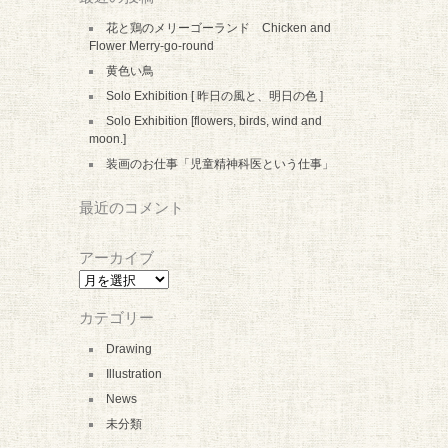
花と鶏のメリーゴーランド Chicken and
Flower Merry-go-round
黄色い鳥
Solo Exhibition [ 昨日の風と、明日の色 ]
Solo Exhibition [flowers, birds, wind and
moon.]
装画のお仕事「児童精神科医という仕事」
最近のコメント
アーカイブ
ア
ー
カ
カテゴリー
イ
ブ
Drawing
Illustration
News
未分類