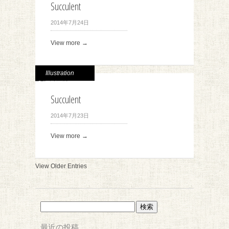
Succulent
2014年7月24日
View more →
Illustration
Succulent
2014年7月23日
View more →
View Older Entries
検
索:
最近の投稿