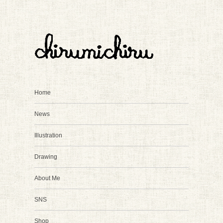
Home
News
Illustration
Drawing
About Me
SNS
Shop