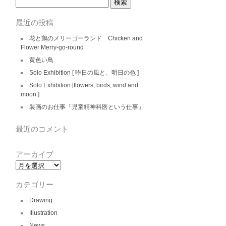
検
索:
最近の投稿
花と鶏のメリーゴーランド Chicken and
Flower Merry-go-round
黄色い鳥
Solo Exhibition [ 昨日の風と、明日の色 ]
Solo Exhibition [flowers, birds, wind and
moon.]
装画のお仕事「児童精神科医という仕事」
最近のコメント
アーカイブ
ア
ー
カ
カテゴリー
イ
ブ
Drawing
Illustration
News