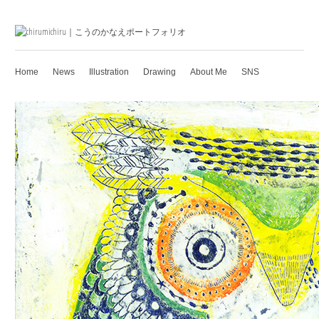
Home
News
Illustration
Drawing
About Me
SNS
Shop