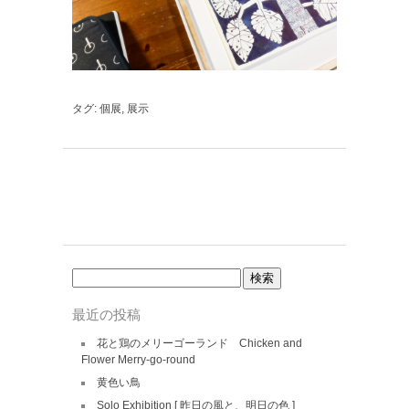
タグ:
個展
,
展示
検
索:
最近の投稿
花と鶏のメリーゴーランド Chicken and
Flower Merry-go-round
黄色い鳥
Solo Exhibition [ 昨日の風と、明日の色 ]