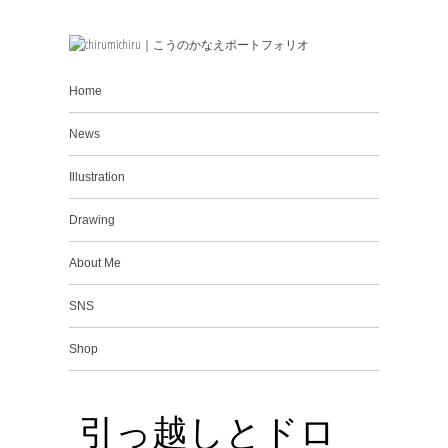
Home
News
Illustration
Drawing
About Me
SNS
Shop
引っ越しとドロ