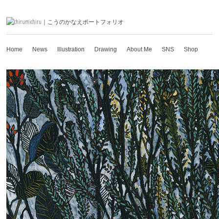
Home
News
Illustration
Drawing
About Me
SNS
Shop