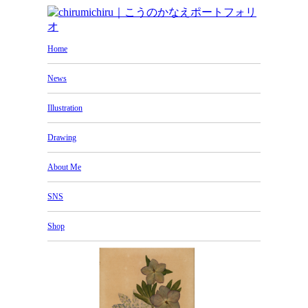
Home
News
Illustration
Drawing
About Me
SNS
Shop