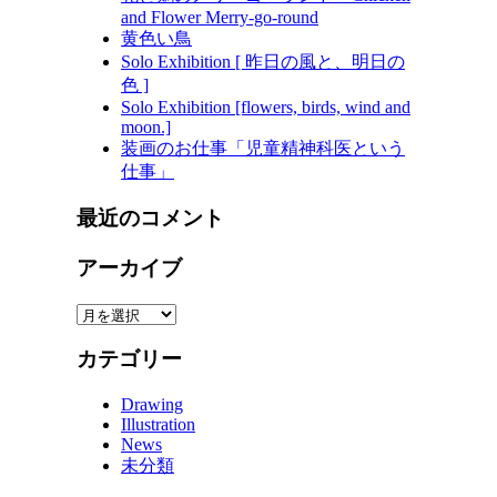
and Flower Merry-go-round
黄色い鳥
Solo Exhibition [ 昨日の風と、明日の
色 ]
Solo Exhibition [flowers, birds, wind and
moon.]
装画のお仕事「児童精神科医という
仕事」
最近のコメント
アーカイブ
ア
ー
カテゴリー
カ
イ
Drawing
ブ
Illustration
News
未分類