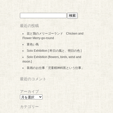
検
索:
最近の投稿
花と鶏のメリーゴーランド Chicken and
Flower Merry-go-round
黄色い鳥
Solo Exhibition [ 昨日の風と、明日の色 ]
Solo Exhibition [flowers, birds, wind and
moon.]
装画のお仕事「児童精神科医という仕事」
最近のコメント
アーカイブ
ア
ー
カ
カテゴリー
イ