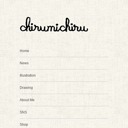
Home
News
Illustration
Drawing
About Me
SNS
Shop