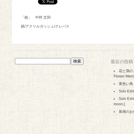
「銃」 中村 文則
紙/アクリルガッシュ/クレパス
検
最近の投稿
索:
花と鶏のメ
Flower Merr
黄色い鳥
Solo Ex
Solo Exhi
moon.]
装画のお