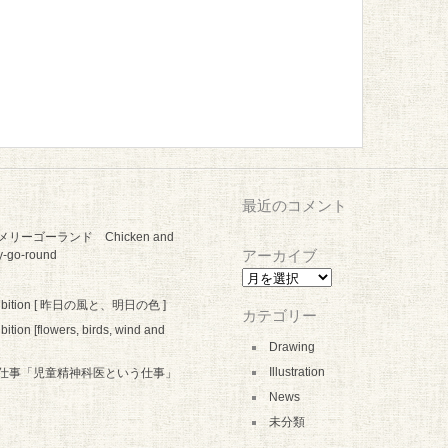
最近のコメント
リーゴーランド Chicken and
アーカイブ
y-go-round
ア
ー
hibition [ 昨日の風と、明日の色 ]
カ
カテゴリー
イ
bition [flowers, birds, wind and
ブ
Drawing
Illustration
仕事「児童精神科医という仕事」
News
未分類