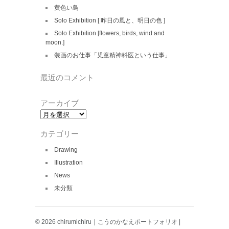
黄色い鳥
Solo Exhibition [ 昨日の風と、明日の色 ]
Solo Exhibition [flowers, birds, wind and
moon.]
装画のお仕事「児童精神科医という仕事」
最近のコメント
アーカイブ
ア
ー
カ
カテゴリー
イ
ブ
Drawing
Illustration
News
未分類
© 2026 chirumichiru｜こうのかなえポートフォリオ |